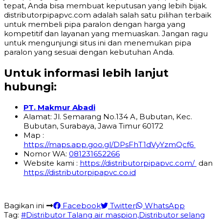
tepat, Anda bisa membuat keputusan yang lebih bijak.
distributorpipapvc.com adalah salah satu pilihan terbaik
untuk membeli pipa paralon dengan harga yang
kompetitif dan layanan yang memuaskan. Jangan ragu
untuk mengunjungi situs ini dan menemukan pipa
paralon yang sesuai dengan kebutuhan Anda.
Untuk informasi lebih lanjut
hubungi:
PT. Makmur Abadi
Alamat: Jl. Semarang No.134 A, Bubutan, Kec.
Bubutan, Surabaya, Jawa Timur 60172
Map :
https://maps.app.goo.gl/DPsFhT1dVyYzmQcf6
Nomor WA:
081231652266
Website kami :
https://distributorpipapvc.com/
dan
https://distributorpipapvc.co.id
Bagikan ini
Facebook
Twitter
WhatsApp
Tag:
#Distributor Talang air maspion,Distributor selang