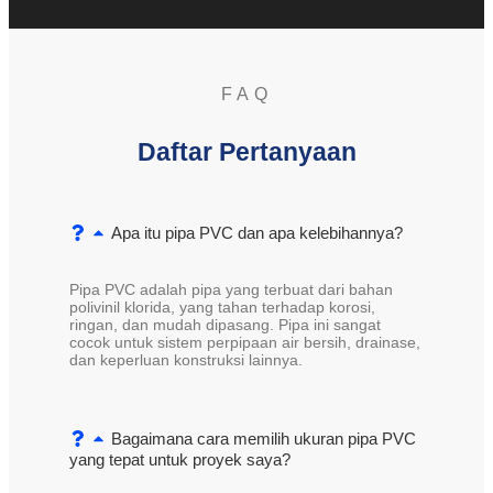
FAQ
Daftar Pertanyaan
Apa itu pipa PVC dan apa kelebihannya?
Pipa PVC adalah pipa yang terbuat dari bahan
polivinil klorida, yang tahan terhadap korosi,
ringan, dan mudah dipasang. Pipa ini sangat
cocok untuk sistem perpipaan air bersih, drainase,
dan keperluan konstruksi lainnya.
Bagaimana cara memilih ukuran pipa PVC
yang tepat untuk proyek saya?