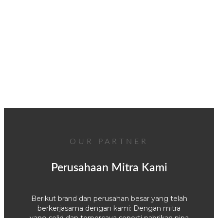
OUR PARTNER
Perusahaan Mitra Kami
Berikut brand dan perusahan besar yang telah
berkerjasama dengan kami: Dengan mitra
yang solid dan terpercaya seperti pabrikan pipa