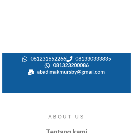
081231652266
081330333835
081323200086
abadimakmursby@gmail.com
ABOUT US
Tentang kami