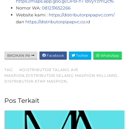
https://maps.app.goo.gl/DPsFhT1dVyYzmQcf6
Nomor WA:
081231652266
Website kami :
https://distributorpipapvc.com/
dan
https://distributorpipapvc.co.id
BAGIKAN INI
Facebook
Twitter
WhatsApp
TAG:
#DISTRIBUTOR TALANG AIR
MASPION,DISTRIBUTOR SELANG MASPION MILLIARD,
DISTRIBUTOR ATAP MASPION,
Pos Terkait