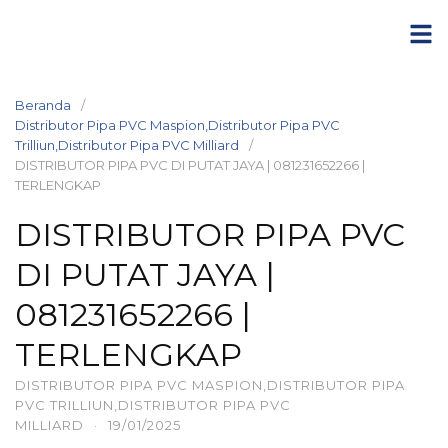
Langsung
ke
konten
Beranda
Distributor Pipa PVC Maspion,Distributor Pipa PVC
Trilliun,Distributor Pipa PVC Milliard
DISTRIBUTOR PIPA PVC DI PUTAT JAYA | 081231652266 |
TERLENGKAP
DISTRIBUTOR PIPA PVC
DI PUTAT JAYA |
081231652266 |
TERLENGKAP
DISTRIBUTOR PIPA PVC MASPION,DISTRIBUTOR PIPA
PVC TRILLIUN,DISTRIBUTOR PIPA PVC
MILLIARD
·
19/01/2025