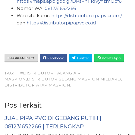
https://maps.app.goo.gl/DPsFhT1dVyYzmQcf6
Nomor WA:
081231652266
Website kami :
https://distributorpipapvc.com/
dan
https://distributorpipapvc.co.id
BAGIKAN INI
Facebook
Twitter
WhatsApp
TAG:
#DISTRIBUTOR TALANG AIR
MASPION,DISTRIBUTOR SELANG MASPION MILLIARD,
DISTRIBUTOR ATAP MASPION,
Pos Terkait
JUAL PIPA PVC DI GEBANG PUTIH |
081231652266 | TERLENGKAP