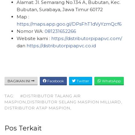
Alamat: Jl. Semarang No.134 A, Bubutan, Kec.
Bubutan, Surabaya, Jawa Timur 60172
Map :
https://maps.app.goo.gl/DPsFhT1dVyYzmQcf6
Nomor WA:
081231652266
Website kami :
https://distributorpipapvc.com/
dan
https://distributorpipapvc.co.id
BAGIKAN INI
Facebook
Twitter
WhatsApp
TAG:
#DISTRIBUTOR TALANG AIR
MASPION,DISTRIBUTOR SELANG MASPION MILLIARD,
DISTRIBUTOR ATAP MASPION,
Pos Terkait