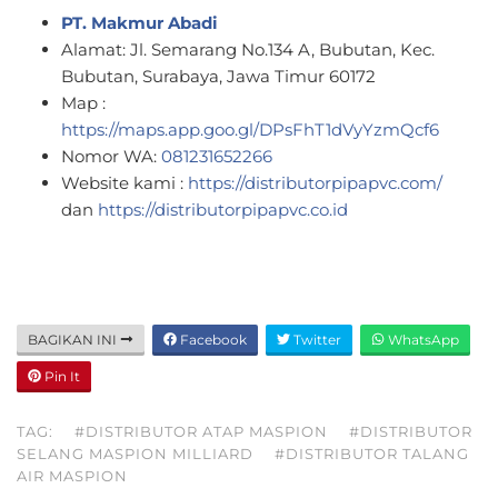
PT. Makmur Abadi
Alamat: Jl. Semarang No.134 A, Bubutan, Kec.
Bubutan, Surabaya, Jawa Timur 60172
Map :
https://maps.app.goo.gl/DPsFhT1dVyYzmQcf6
Nomor WA:
081231652266
Website kami :
https://distributorpipapvc.com/
dan
https://distributorpipapvc.co.id
BAGIKAN INI
Facebook
Twitter
WhatsApp
Pin It
TAG:
#DISTRIBUTOR ATAP MASPION
#DISTRIBUTOR
SELANG MASPION MILLIARD
#DISTRIBUTOR TALANG
AIR MASPION