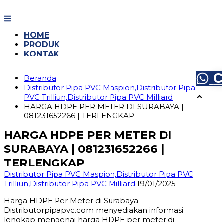
Langsung
ke
konten
HOME
PRODUK
KONTAK
C
Beranda
Distributor Pipa PVC Maspion,Distributor Pipa
PVC Trilliun,Distributor Pipa PVC Milliard
HARGA HDPE PER METER DI SURABAYA |
081231652266 | TERLENGKAP
HARGA HDPE PER METER DI
SURABAYA | 081231652266 |
TERLENGKAP
Distributor Pipa PVC Maspion,Distributor Pipa PVC
Trilliun,Distributor Pipa PVC Milliard
·
19/01/2025
Harga HDPE Per Meter di Surabaya
Distributorpipapvc.com menyediakan informasi
lengkap mengenai harga HDPE per meter di