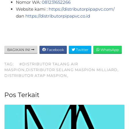
Nomor WA:
081231652266
Website kami :
https://distributorpipapvc.com/
dan
https://distributorpipapvc.co.id
BAGIKAN INI
Facebook
Twitter
WhatsApp
TAG:
#DISTRIBUTOR TALANG AIR
MASPION,DISTRIBUTOR SELANG MASPION MILLIARD,
DISTRIBUTOR ATAP MASPION,
Pos Terkait