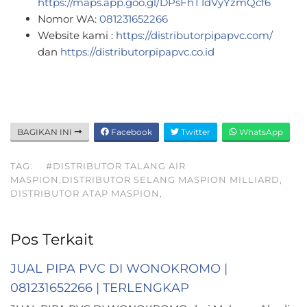
https://maps.app.goo.gl/DPsFhT1dVyYzmQcf6
Nomor WA:
081231652266
Website kami :
https://distributorpipapvc.com/
dan
https://distributorpipapvc.co.id
BAGIKAN INI
Facebook
Twitter
WhatsApp
TAG:
#DISTRIBUTOR TALANG AIR
MASPION,DISTRIBUTOR SELANG MASPION MILLIARD,
DISTRIBUTOR ATAP MASPION,
Pos Terkait
JUAL PIPA PVC DI WONOKROMO |
081231652266 | TERLENGKAP