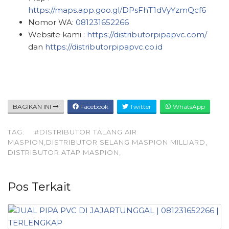
https://maps.app.goo.gl/DPsFhT1dVyYzmQcf6
Nomor WA:
081231652266
Website kami :
https://distributorpipapvc.com/
dan
https://distributorpipapvc.co.id
BAGIKAN INI
Facebook
Twitter
WhatsApp
TAG:
#DISTRIBUTOR TALANG AIR
MASPION,DISTRIBUTOR SELANG MASPION MILLIARD,
DISTRIBUTOR ATAP MASPION,
Pos Terkait