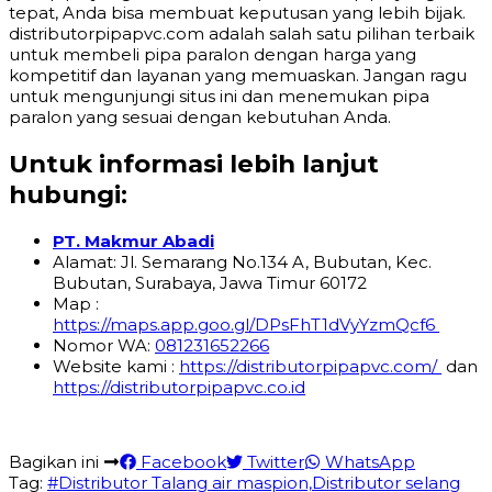
tepat, Anda bisa membuat keputusan yang lebih bijak.
distributorpipapvc.com adalah salah satu pilihan terbaik
untuk membeli pipa paralon dengan harga yang
kompetitif dan layanan yang memuaskan. Jangan ragu
untuk mengunjungi situs ini dan menemukan pipa
paralon yang sesuai dengan kebutuhan Anda.
Untuk informasi lebih lanjut
hubungi:
PT. Makmur Abadi
Alamat: Jl. Semarang No.134 A, Bubutan, Kec.
Bubutan, Surabaya, Jawa Timur 60172
Map :
https://maps.app.goo.gl/DPsFhT1dVyYzmQcf6
Nomor WA:
081231652266
Website kami :
https://distributorpipapvc.com/
dan
https://distributorpipapvc.co.id
Bagikan ini
Facebook
Twitter
WhatsApp
Tag:
#Distributor Talang air maspion,Distributor selang