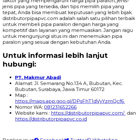
faktor yang mempengaruhi harga pipa paralon, jenis-
jenis pipa yang tersedia, dan tips memilih pipa yang
tepat, Anda bisa membuat keputusan yang lebih bijak.
distributorpipapvc.com adalah salah satu pilihan terbaik
untuk membeli pipa paralon dengan harga yang
kompetitif dan layanan yang memuaskan. Jangan ragu
untuk mengunjungi situs ini dan menemukan pipa
paralon yang sesuai dengan kebutuhan Anda.
Untuk informasi lebih lanjut
hubungi:
PT. Makmur Abadi
Alamat: Jl. Semarang No.134 A, Bubutan, Kec.
Bubutan, Surabaya, Jawa Timur 60172
Map :
https://maps.app.goo.gl/DPsFhT1dVyYzmQcf6
Nomor WA:
081231652266
Website kami :
https://distributorpipapvc.com/
dan
https://distributorpipapvc.co.id