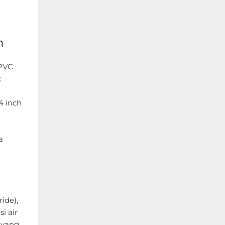
m
 PVC
k
4 inch
a
ide),
i air
 yang