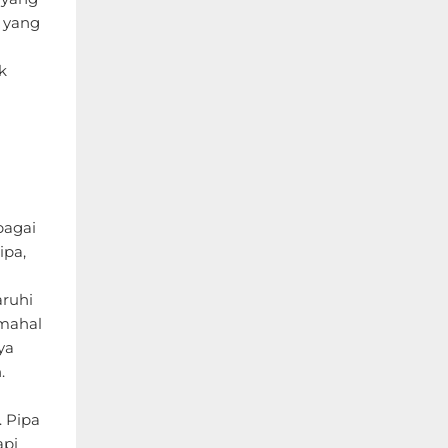
 yang
k
bagai
ipa,
ruhi
 mahal
ya
.
 Pipa
api