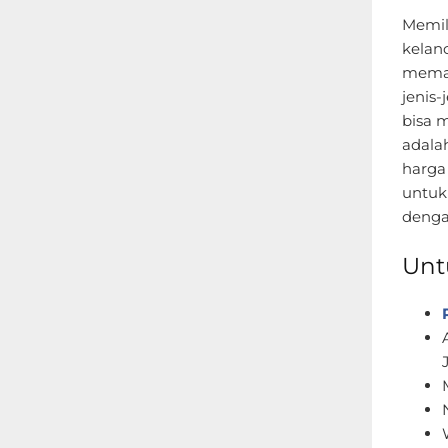
Memil
kelan
memah
jenis-
bisa 
adala
harga
untuk
denga
Unt