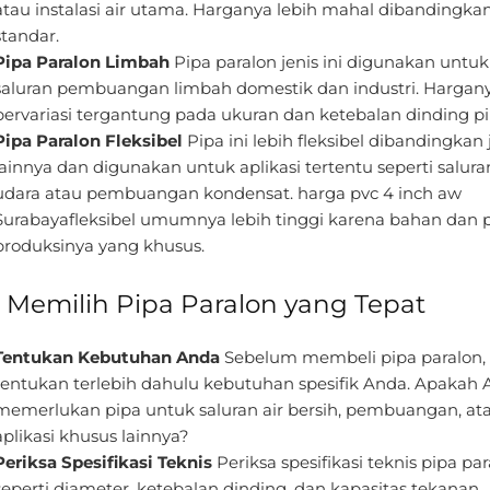
atau instalasi air utama. Harganya lebih mahal dibandingka
standar.
Pipa Paralon Limbah
Pipa paralon jenis ini digunakan untuk
saluran pembuangan limbah domestik dan industri. Hargan
bervariasi tergantung pada ukuran dan ketebalan dinding pi
Pipa Paralon Fleksibel
Pipa ini lebih fleksibel dibandingkan 
lainnya dan digunakan untuk aplikasi tertentu seperti salura
udara atau pembuangan kondensat. harga pvc 4 inch aw
Surabayafleksibel umumnya lebih tinggi karena bahan dan 
produksinya yang khusus.
s Memilih Pipa Paralon yang Tepat
Tentukan Kebutuhan Anda
Sebelum membeli pipa paralon,
tentukan terlebih dahulu kebutuhan spesifik Anda. Apakah
memerlukan pipa untuk saluran air bersih, pembuangan, at
aplikasi khusus lainnya?
Periksa Spesifikasi Teknis
Periksa spesifikasi teknis pipa pa
seperti diameter, ketebalan dinding, dan kapasitas tekanan.