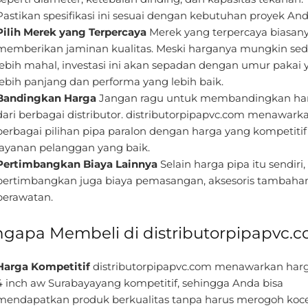
Pastikan spesifikasi ini sesuai dengan kebutuhan proyek And
Pilih Merek yang Terpercaya
Merek yang terpercaya biasan
memberikan jaminan kualitas. Meski harganya mungkin sedi
lebih mahal, investasi ini akan sepadan dengan umur pakai 
lebih panjang dan performa yang lebih baik.
Bandingkan Harga
Jangan ragu untuk membandingkan ha
dari berbagai distributor. distributorpipapvc.com menawark
berbagai pilihan pipa paralon dengan harga yang kompetitif
layanan pelanggan yang baik.
Pertimbangkan Biaya Lainnya
Selain harga pipa itu sendiri,
pertimbangkan juga biaya pemasangan, aksesoris tambahan
perawatan.
gapa Membeli di distributorpipapvc.
Harga Kompetitif
distributorpipapvc.com menawarkan har
4 inch aw Surabayayang kompetitif, sehingga Anda bisa
mendapatkan produk berkualitas tanpa harus merogoh koc