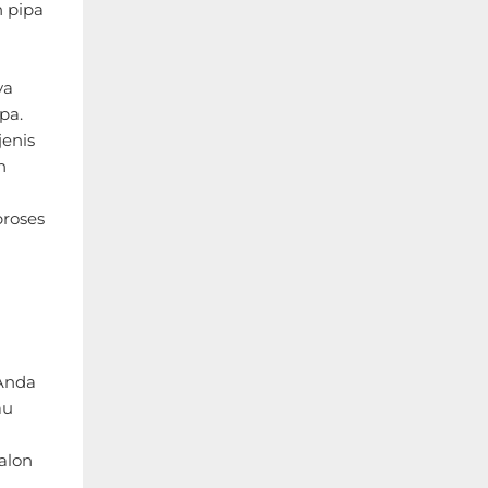
n pipa
ya
pa.
jenis
n
proses
 Anda
au
ralon