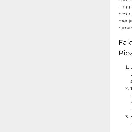
tingg
besar.
menja
rumah
Fak
Pip