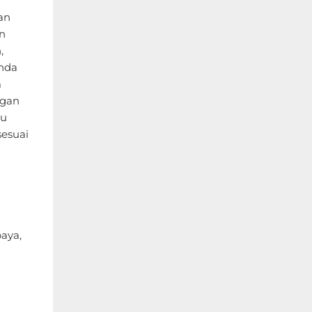
an
n
,
Anda
m
ngan
gu
sesuai
baya,