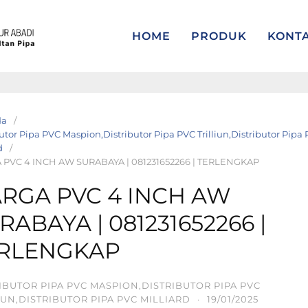
HOME
PRODUK
KONT
da
utor Pipa PVC Maspion,Distributor Pipa PVC Trilliun,Distributor Pipa
d
PVC 4 INCH AW SURABAYA | 081231652266 | TERLENGKAP
RGA PVC 4 INCH AW
RABAYA | 081231652266 |
RLENGKAP
IBUTOR PIPA PVC MASPION,DISTRIBUTOR PIPA PVC
IUN,DISTRIBUTOR PIPA PVC MILLIARD
·
19/01/2025