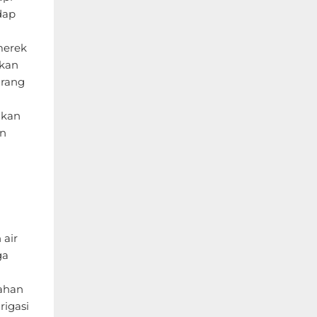
dap
merek
rkan
urang
akan
an
a
 air
ga
ahan
rigasi