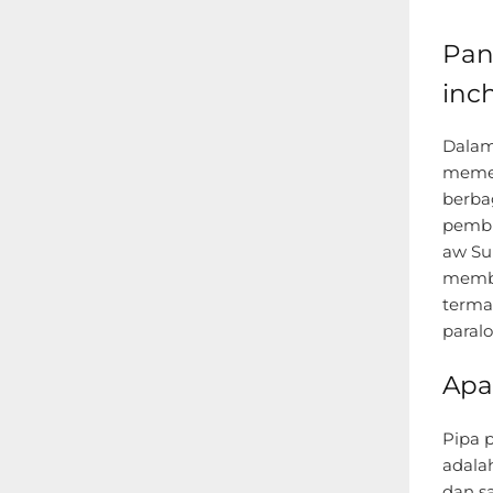
Pan
inc
Dalam
memeg
berbag
pembu
aw Su
membe
terma
paralo
Apa
Pipa p
adalah
dan s