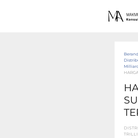
Beran
Distrib
Milliar
HARGA 
HA
SU
TE
DISTR
TRILL