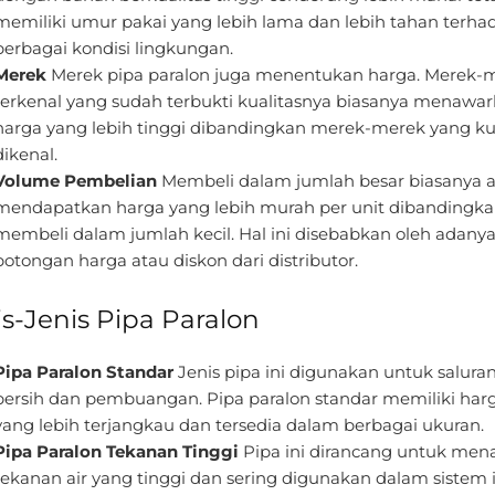
memiliki umur pakai yang lebih lama dan lebih tahan terha
berbagai kondisi lingkungan.
Merek
Merek pipa paralon juga menentukan harga. Merek-
terkenal yang sudah terbukti kualitasnya biasanya menawa
harga yang lebih tinggi dibandingkan merek-merek yang k
dikenal.
Volume Pembelian
Membeli dalam jumlah besar biasanya 
mendapatkan harga yang lebih murah per unit dibandingk
membeli dalam jumlah kecil. Hal ini disebabkan oleh adany
potongan harga atau diskon dari distributor.
is-Jenis Pipa Paralon
Pipa Paralon Standar
Jenis pipa ini digunakan untuk saluran
bersih dan pembuangan. Pipa paralon standar memiliki har
yang lebih terjangkau dan tersedia dalam berbagai ukuran.
Pipa Paralon Tekanan Tinggi
Pipa ini dirancang untuk men
tekanan air yang tinggi dan sering digunakan dalam sistem i