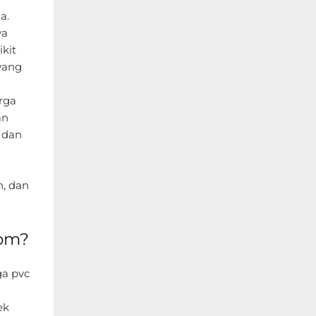
a.
ya
kit
yang
rga
an
 dan
, dan
com?
ga pvc
ek