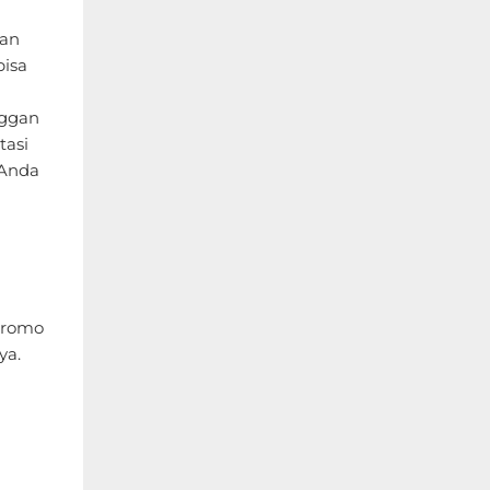
ian
bisa
nggan
tasi
 Anda
promo
ya.