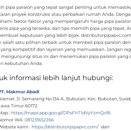
ih pipa paralon yang tepat sangat penting untuk memastik
caran proyek konstruksi atau perbaikan rumah Anda. Denga
ami faktor-faktor yang mempengaruhi harga pipa paralon
jenis pipa yang tersedia, dan tips memilih pipa yang tepat, 
membuat keputusan yang lebih bijak. distributorpipapvc.co
h salah satu pilihan terbaik untuk membeli pipa paralon de
 yang kompetitif dan layanan yang memuaskan. Jangan ra
 mengunjungi situs ini dan menemukan pipa paralon yang 
n kebutuhan Anda.
uk informasi lebih lanjut hubungi:
PT. Makmur Abadi
Alamat: Jl. Semarang No.134 A, Bubutan, Kec. Bubutan, Sura
Jawa Timur 60172
Map :
https://maps.app.goo.gl/DPsFhT1dVyYzmQcf6
Nomor WA:
081231652266
Website kami :
https://distributorpipapvc.com/
dan