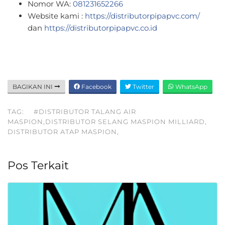
Nomor WA:
081231652266
Website kami :
https://distributorpipapvc.com/
dan
https://distributorpipapvc.co.id
BAGIKAN INI
Facebook
Twitter
WhatsApp
TAG:
#DISTRIBUTOR TALANG AIR
MASPION,DISTRIBUTOR SELANG MASPION MILLIARD,
DISTRIBUTOR ATAP MASPION,
Pos Terkait