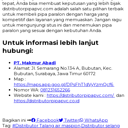
tepat, Anda bisa membuat keputusan yang lebih bijak.
distributorpipapvc.com adalah salah satu pilihan terbaik
untuk membeli pipa paralon dengan harga yang
kompetitif dan layanan yang memuaskan. Jangan ragu
untuk mengunjungi situs ini dan menemukan pipa
paralon yang sesuai dengan kebutuhan Anda.
Untuk informasi lebih lanjut
hubungi:
PT. Makmur Abadi
Alamat: Jl. Semarang No.134 A, Bubutan, Kec.
Bubutan, Surabaya, Jawa Timur 60172
Map :
https://maps.app.goo.gl/DPsFhT1dVyYzmQcf6
Nomor WA:
081231652266
Website kami :
https://distributorpipapvc.com/
dan
https://distributorpipapvc.co.id
Bagikan ini
Facebook
Twitter
WhatsApp
Tag:
#Distributor Talang air maspion,Distributor selang