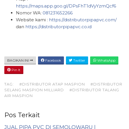
https://maps.app.goo.gl/DPsFhT1dVyYzmQcf6
Nomor WA:
081231652266
Website kami :
https://distributorpipapvc.com/
dan
https://distributorpipapvc.co.id
BAGIKAN INI
Facebook
Twitter
WhatsApp
Pin It
TAG:
#DISTRIBUTOR ATAP MASPION
#DISTRIBUTOR
SELANG MASPION MILLIARD
#DISTRIBUTOR TALANG
AIR MASPION
Pos Terkait
JUAL PIPA PVC DI SEMOLOWARU |