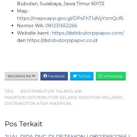
Bubutan, Surabaya, Jawa Timur 60172
Map :
https://maps.app.goo.gl/DPsFhT1dVyYzmQcf6
Nomor WA:
081231652266
Website kami :
https://distributorpipapvc.com/
dan
https://distributorpipapvc.co.id
BAGIKAN INI
Facebook
Twitter
WhatsApp
TAG:
#DISTRIBUTOR TALANG AIR
MASPION,DISTRIBUTOR SELANG MASPION MILLIARD,
DISTRIBUTOR ATAP MASPION,
Pos Terkait
JUAL PIPA PVC DI PETEMON | 081231652266 |