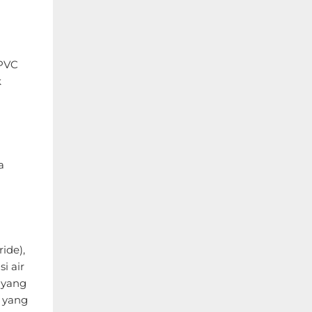
 PVC
k
a
ide),
i air
 yang
 yang