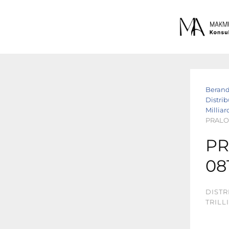
Beran
Distrib
Milliar
PRALON
PR
08
DISTR
TRILL