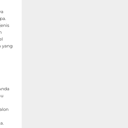
ya
pa.
jenis
n
el
a yang
 Anda
au
ralon
a.