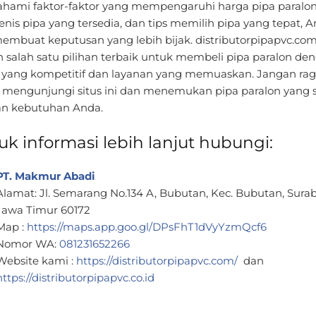
ami faktor-faktor yang mempengaruhi harga pipa paralon
jenis pipa yang tersedia, dan tips memilih pipa yang tepat, 
membuat keputusan yang lebih bijak. distributorpipapvc.co
h salah satu pilihan terbaik untuk membeli pipa paralon de
 yang kompetitif dan layanan yang memuaskan. Jangan ra
 mengunjungi situs ini dan menemukan pipa paralon yang 
n kebutuhan Anda.
uk informasi lebih lanjut hubungi:
PT. Makmur Abadi
Alamat: Jl. Semarang No.134 A, Bubutan, Kec. Bubutan, Sura
Jawa Timur 60172
Map :
https://maps.app.goo.gl/DPsFhT1dVyYzmQcf6
Nomor WA:
081231652266
Website kami :
https://distributorpipapvc.com/
dan
https://distributorpipapvc.co.id