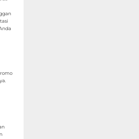
nggan
tasi
 Anda
promo
ya.
an
n