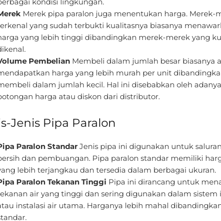
berbagai kondisi lingkungan.
Merek
Merek pipa paralon juga menentukan harga. Merek-
terkenal yang sudah terbukti kualitasnya biasanya menawa
harga yang lebih tinggi dibandingkan merek-merek yang k
dikenal.
Volume Pembelian
Membeli dalam jumlah besar biasanya 
mendapatkan harga yang lebih murah per unit dibandingk
membeli dalam jumlah kecil. Hal ini disebabkan oleh adany
potongan harga atau diskon dari distributor.
is-Jenis Pipa Paralon
Pipa Paralon Standar
Jenis pipa ini digunakan untuk saluran
bersih dan pembuangan. Pipa paralon standar memiliki har
yang lebih terjangkau dan tersedia dalam berbagai ukuran.
Pipa Paralon Tekanan Tinggi
Pipa ini dirancang untuk men
tekanan air yang tinggi dan sering digunakan dalam sistem i
atau instalasi air utama. Harganya lebih mahal dibandingka
standar.