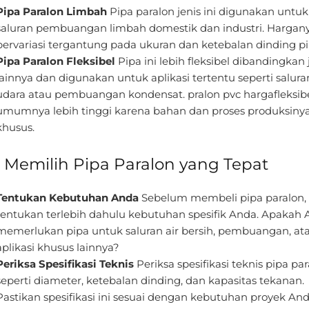
Pipa Paralon Limbah
Pipa paralon jenis ini digunakan untuk
saluran pembuangan limbah domestik dan industri. Hargan
bervariasi tergantung pada ukuran dan ketebalan dinding pi
Pipa Paralon Fleksibel
Pipa ini lebih fleksibel dibandingkan 
lainnya dan digunakan untuk aplikasi tertentu seperti salura
udara atau pembuangan kondensat. pralon pvc hargafleksib
umumnya lebih tinggi karena bahan dan proses produksiny
khusus.
s Memilih Pipa Paralon yang Tepat
Tentukan Kebutuhan Anda
Sebelum membeli pipa paralon,
tentukan terlebih dahulu kebutuhan spesifik Anda. Apakah
memerlukan pipa untuk saluran air bersih, pembuangan, at
aplikasi khusus lainnya?
Periksa Spesifikasi Teknis
Periksa spesifikasi teknis pipa pa
seperti diameter, ketebalan dinding, dan kapasitas tekanan.
Pastikan spesifikasi ini sesuai dengan kebutuhan proyek And