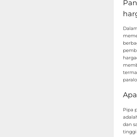
Pan
har
Dalam
memeg
berbag
pembu
harga
membe
terma
paralo
Apa
Pipa p
adalah
dan s
tingg