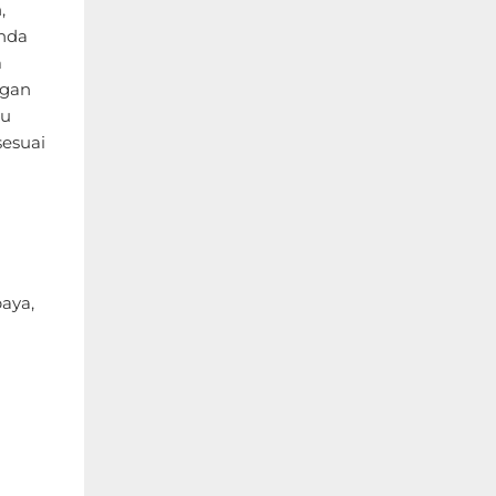
,
Anda
m
ngan
gu
sesuai
baya,