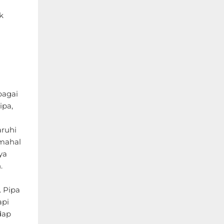
k
bagai
ipa,
ruhi
 mahal
ya
.
 Pipa
api
dap