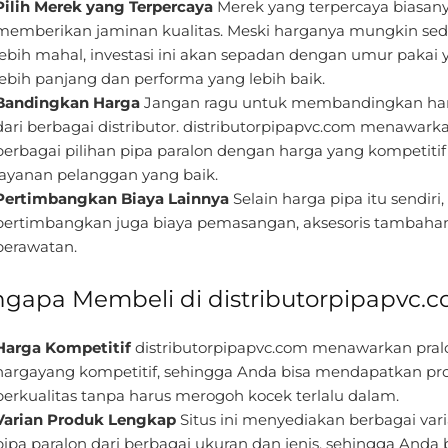
Pilih Merek yang Terpercaya
Merek yang terpercaya biasan
memberikan jaminan kualitas. Meski harganya mungkin sedi
lebih mahal, investasi ini akan sepadan dengan umur pakai 
lebih panjang dan performa yang lebih baik.
Bandingkan Harga
Jangan ragu untuk membandingkan ha
dari berbagai distributor. distributorpipapvc.com menawark
berbagai pilihan pipa paralon dengan harga yang kompetitif
layanan pelanggan yang baik.
Pertimbangkan Biaya Lainnya
Selain harga pipa itu sendiri,
pertimbangkan juga biaya pemasangan, aksesoris tambahan
perawatan.
gapa Membeli di distributorpipapvc.
Harga Kompetitif
distributorpipapvc.com menawarkan pral
hargayang kompetitif, sehingga Anda bisa mendapatkan pr
berkualitas tanpa harus merogoh kocek terlalu dalam.
Varian Produk Lengkap
Situs ini menyediakan berbagai var
pipa paralon dari berbagai ukuran dan jenis, sehingga Anda 