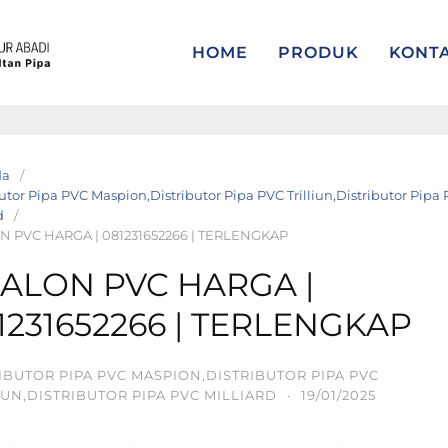
HOME
PRODUK
KONT
da
utor Pipa PVC Maspion,Distributor Pipa PVC Trilliun,Distributor Pipa
d
 PVC HARGA | 081231652266 | TERLENGKAP
ALON PVC HARGA |
1231652266 | TERLENGKAP
IBUTOR PIPA PVC MASPION,DISTRIBUTOR PIPA PVC
IUN,DISTRIBUTOR PIPA PVC MILLIARD
·
19/01/2025