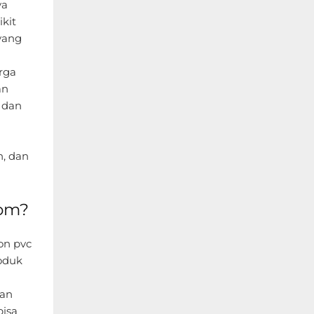
ya
kit
yang
rga
an
 dan
, dan
com?
on pvc
oduk
ian
bisa