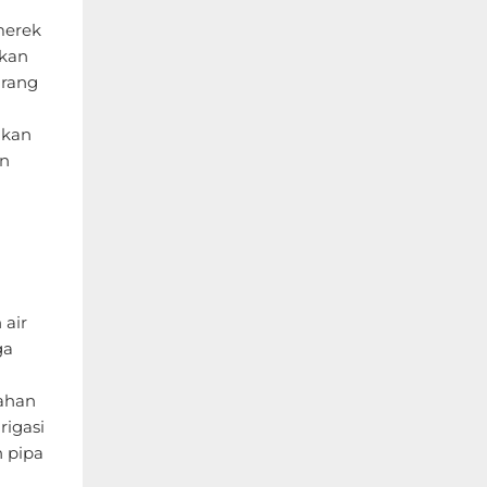
merek
rkan
urang
akan
an
a
 air
ga
ahan
rigasi
n pipa