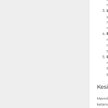
Kes
Memil
kelan