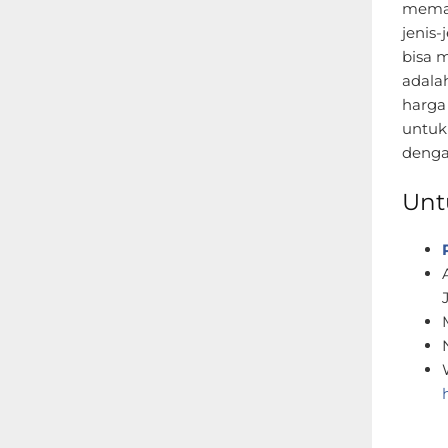
memah
jenis-
bisa 
adala
harga
untuk
denga
Unt