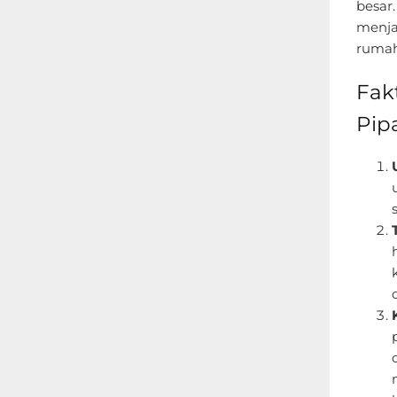
besar.
menja
rumah
Fak
Pip