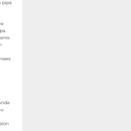
n pipa
ya
pa.
jenis
n
roses
 Anda
au
ralon