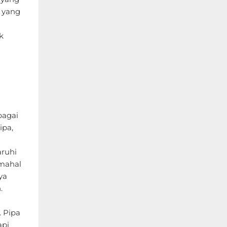
 yang
k
bagai
ipa,
ruhi
 mahal
ya
.
 Pipa
api