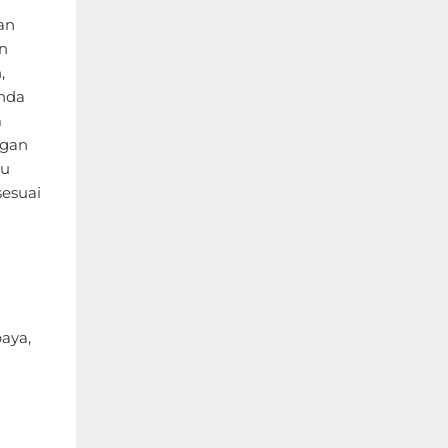
an
n
,
Anda
m
ngan
gu
sesuai
baya,