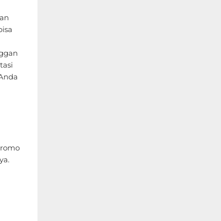
ian
bisa
nggan
tasi
 Anda
promo
ya.