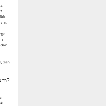
a.
ya
kit
yang
rga
an
 dan
, dan
com?
o
a
ek