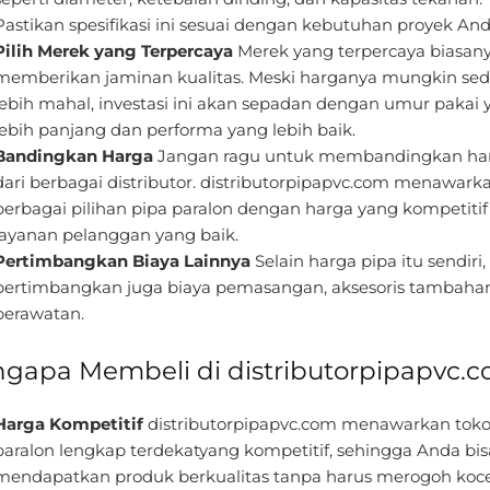
Pastikan spesifikasi ini sesuai dengan kebutuhan proyek And
Pilih Merek yang Terpercaya
Merek yang terpercaya biasan
memberikan jaminan kualitas. Meski harganya mungkin sedi
lebih mahal, investasi ini akan sepadan dengan umur pakai 
lebih panjang dan performa yang lebih baik.
Bandingkan Harga
Jangan ragu untuk membandingkan ha
dari berbagai distributor. distributorpipapvc.com menawark
berbagai pilihan pipa paralon dengan harga yang kompetitif
layanan pelanggan yang baik.
Pertimbangkan Biaya Lainnya
Selain harga pipa itu sendiri,
pertimbangkan juga biaya pemasangan, aksesoris tambahan
perawatan.
gapa Membeli di distributorpipapvc.
Harga Kompetitif
distributorpipapvc.com menawarkan tok
paralon lengkap terdekatyang kompetitif, sehingga Anda bis
mendapatkan produk berkualitas tanpa harus merogoh koc