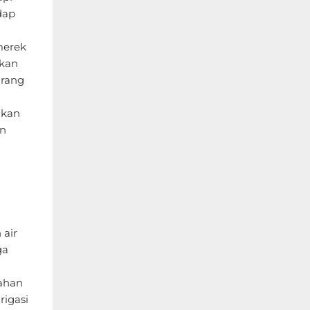
dap
merek
rkan
urang
akan
an
a
 air
ga
ahan
rigasi