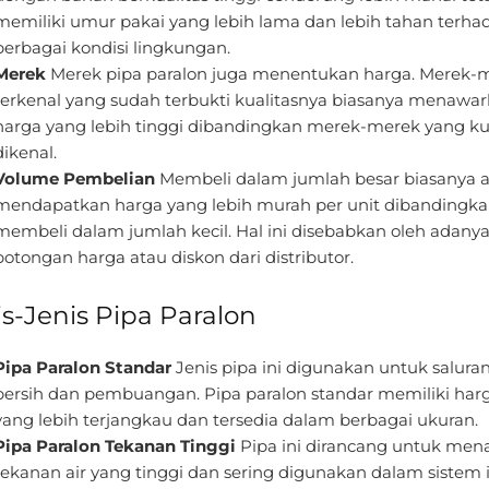
memiliki umur pakai yang lebih lama dan lebih tahan terha
berbagai kondisi lingkungan.
Merek
Merek pipa paralon juga menentukan harga. Merek-
terkenal yang sudah terbukti kualitasnya biasanya menawa
harga yang lebih tinggi dibandingkan merek-merek yang k
dikenal.
Volume Pembelian
Membeli dalam jumlah besar biasanya 
mendapatkan harga yang lebih murah per unit dibandingk
membeli dalam jumlah kecil. Hal ini disebabkan oleh adany
potongan harga atau diskon dari distributor.
is-Jenis Pipa Paralon
Pipa Paralon Standar
Jenis pipa ini digunakan untuk saluran
bersih dan pembuangan. Pipa paralon standar memiliki har
yang lebih terjangkau dan tersedia dalam berbagai ukuran.
Pipa Paralon Tekanan Tinggi
Pipa ini dirancang untuk men
tekanan air yang tinggi dan sering digunakan dalam sistem i