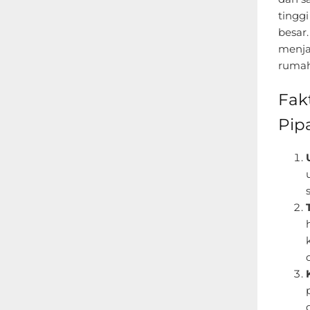
tingg
besar.
menja
rumah
Fak
Pip