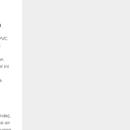
m
 PVC
k
on
 ini
a
ide),
i air
 yang