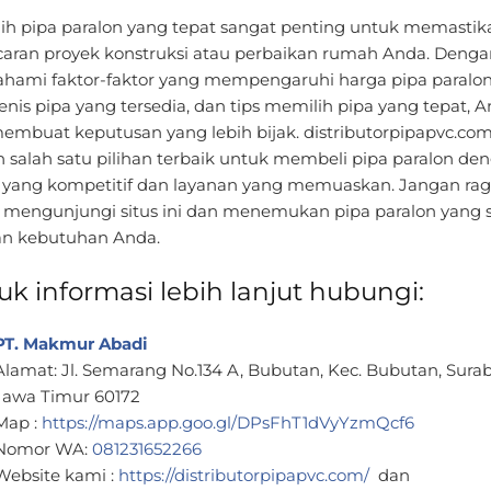
ih pipa paralon yang tepat sangat penting untuk memastik
caran proyek konstruksi atau perbaikan rumah Anda. Denga
ami faktor-faktor yang mempengaruhi harga pipa paralon
jenis pipa yang tersedia, dan tips memilih pipa yang tepat, 
membuat keputusan yang lebih bijak. distributorpipapvc.co
h salah satu pilihan terbaik untuk membeli pipa paralon de
 yang kompetitif dan layanan yang memuaskan. Jangan ra
 mengunjungi situs ini dan menemukan pipa paralon yang 
n kebutuhan Anda.
uk informasi lebih lanjut hubungi:
PT. Makmur Abadi
Alamat: Jl. Semarang No.134 A, Bubutan, Kec. Bubutan, Sura
Jawa Timur 60172
Map :
https://maps.app.goo.gl/DPsFhT1dVyYzmQcf6
Nomor WA:
081231652266
Website kami :
https://distributorpipapvc.com/
dan