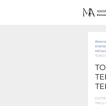
Beran
Distrib
Milliar
TOKO 
TO
TE
TE
DISTR
TRILL