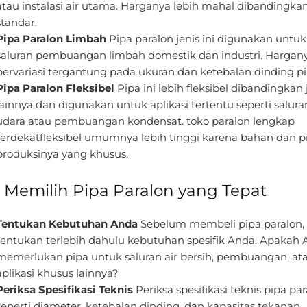
atau instalasi air utama. Harganya lebih mahal dibandingka
standar.
Pipa Paralon Limbah
Pipa paralon jenis ini digunakan untuk
saluran pembuangan limbah domestik dan industri. Hargan
bervariasi tergantung pada ukuran dan ketebalan dinding pi
Pipa Paralon Fleksibel
Pipa ini lebih fleksibel dibandingkan 
lainnya dan digunakan untuk aplikasi tertentu seperti salura
udara atau pembuangan kondensat. toko paralon lengkap
terdekatfleksibel umumnya lebih tinggi karena bahan dan p
produksinya yang khusus.
s Memilih Pipa Paralon yang Tepat
Tentukan Kebutuhan Anda
Sebelum membeli pipa paralon,
tentukan terlebih dahulu kebutuhan spesifik Anda. Apakah
memerlukan pipa untuk saluran air bersih, pembuangan, at
aplikasi khusus lainnya?
Periksa Spesifikasi Teknis
Periksa spesifikasi teknis pipa pa
seperti diameter, ketebalan dinding, dan kapasitas tekanan.