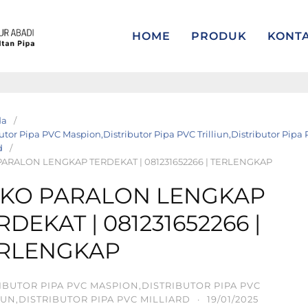
HOME
PRODUK
KONT
da
utor Pipa PVC Maspion,Distributor Pipa PVC Trilliun,Distributor Pipa
d
PARALON LENGKAP TERDEKAT | 081231652266 | TERLENGKAP
KO PARALON LENGKAP
RDEKAT | 081231652266 |
RLENGKAP
IBUTOR PIPA PVC MASPION,DISTRIBUTOR PIPA PVC
IUN,DISTRIBUTOR PIPA PVC MILLIARD
·
19/01/2025