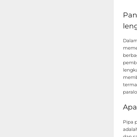
Pan
len
Dalam
memeg
berbag
pembu
lengk
membe
terma
paralo
Apa
Pipa p
adalah
dan s