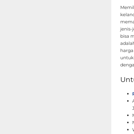
Memil
kelan
memah
jenis-
bisa 
adala
harga
untuk
denga
Unt