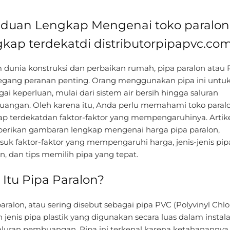
duan Lengkap Mengenai toko paralon
gkap terdekatdi distributorpipapvc.co
 dunia konstruksi dan perbaikan rumah, pipa paralon atau
ang peranan penting. Orang menggunakan pipa ini untu
ai keperluan, mulai dari sistem air bersih hingga saluran
angan. Oleh karena itu, Anda perlu memahami toko paral
ap terdekatdan faktor-faktor yang mempengaruhinya. Artikel
rikan gambaran lengkap mengenai harga pipa paralon,
suk faktor-faktor yang mempengaruhi harga, jenis-jenis pip
n, dan tips memilih pipa yang tepat.
 Itu Pipa Paralon?
aralon, atau sering disebut sebagai pipa PVC (Polyvinyl Chlor
 jenis pipa plastik yang digunakan secara luas dalam instalas
aluran pembuangan. Pipa ini terkenal karena ketahanannya