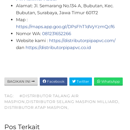
Alamat: Jl. Semarang No.134 A, Bubutan, Kec.
Bubutan, Surabaya, Jawa Timur 60172
Map :
https://maps.app.goo.gl/DPsFhT1dVyYzmQcf6
Nomor WA:
081231652266
Website kami :
https://distributorpipapvc.com/
dan
https://distributorpipapvc.co.id
BAGIKAN INI
Facebook
Twitter
WhatsApp
TAG:
#DISTRIBUTOR TALANG AIR
MASPION,DISTRIBUTOR SELANG MASPION MILLIARD,
DISTRIBUTOR ATAP MASPION,
Pos Terkait