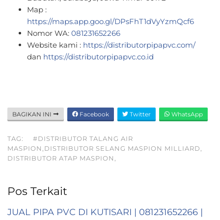
Map :
https://maps.app.goo.gl/DPsFhT1dVyYzmQcf6
Nomor WA:
081231652266
Website kami :
https://distributorpipapvc.com/
dan
https://distributorpipapvc.co.id
BAGIKAN INI
Facebook
Twitter
WhatsApp
TAG:
#DISTRIBUTOR TALANG AIR
MASPION,DISTRIBUTOR SELANG MASPION MILLIARD,
DISTRIBUTOR ATAP MASPION,
Pos Terkait
JUAL PIPA PVC DI KUTISARI | 081231652266 |