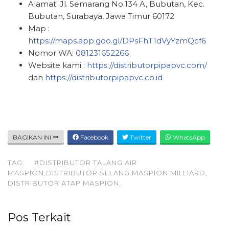
Alamat: Jl. Semarang No.134 A, Bubutan, Kec.
Bubutan, Surabaya, Jawa Timur 60172
Map :
https://maps.app.goo.gl/DPsFhT1dVyYzmQcf6
Nomor WA:
081231652266
Website kami :
https://distributorpipapvc.com/
dan
https://distributorpipapvc.co.id
BAGIKAN INI
Facebook
Twitter
WhatsApp
TAG:
#DISTRIBUTOR TALANG AIR
MASPION,DISTRIBUTOR SELANG MASPION MILLIARD,
DISTRIBUTOR ATAP MASPION,
Pos Terkait