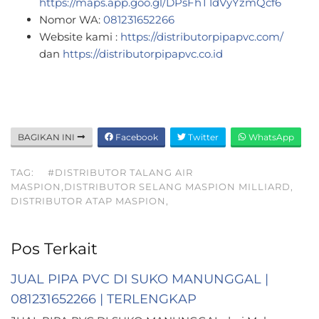
https://maps.app.goo.gl/DPsFhT1dVyYzmQcf6
Nomor WA:
081231652266
Website kami :
https://distributorpipapvc.com/
dan
https://distributorpipapvc.co.id
BAGIKAN INI
Facebook
Twitter
WhatsApp
TAG:
#DISTRIBUTOR TALANG AIR
MASPION,DISTRIBUTOR SELANG MASPION MILLIARD,
DISTRIBUTOR ATAP MASPION,
Pos Terkait
JUAL PIPA PVC DI SUKO MANUNGGAL |
081231652266 | TERLENGKAP