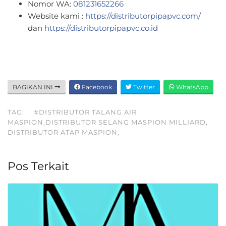
Nomor WA:
081231652266
Website kami :
https://distributorpipapvc.com/
dan
https://distributorpipapvc.co.id
BAGIKAN INI
Facebook
Twitter
WhatsApp
TAG:
#DISTRIBUTOR TALANG AIR
MASPION,DISTRIBUTOR SELANG MASPION MILLIARD,
DISTRIBUTOR ATAP MASPION,
Pos Terkait